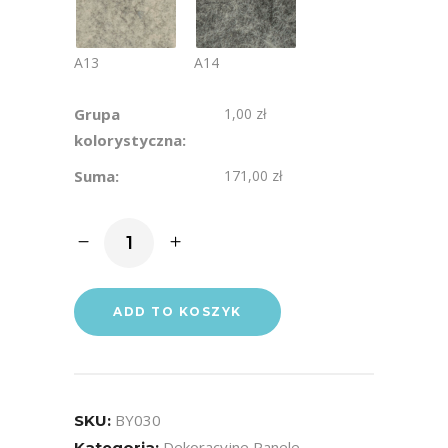
A13
A14
Grupa
1,00 zł
kolorystyczna:
Suma:
171,00 zł
Panele
akustyczne
ścienne
3D
ADD TO KOSZYK
Soundpan™
-
CUT
Ilość
BY030
SKU:
Dekoracyjne Panele
Kategoria: