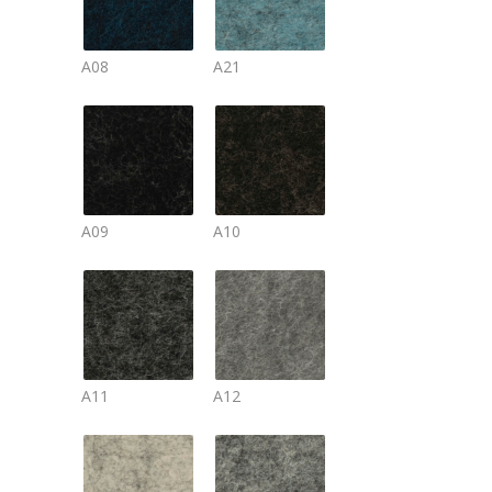
A08
A21
A09
A10
A11
A12