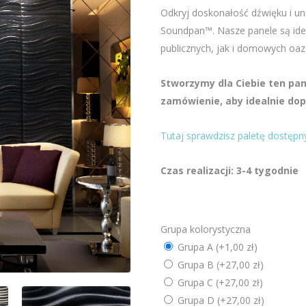
Odkryj doskonałość dźwięku i un
Soundpan™. Nasze panele są ide
publicznych, jak i domowych oaz
Stworzymy dla Ciebie ten pa
zamówienie, aby idealnie do
Tutaj sprawdzisz paletę dostępn
Czas realizacji: 3-4 tygodnie
Grupa kolorystyczna
Grupa A
(+1,00 zł)
Grupa B
(+27,00 zł)
Grupa C
(+27,00 zł)
Grupa D
(+27,00 zł)