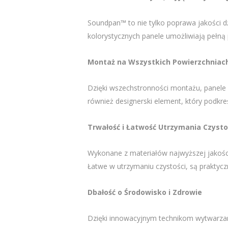
Soundpan™ to nie tylko poprawa jakości dź
kolorystycznych panele umożliwiają pełną p
Montaż na Wszystkich Powierzchniac
Dzięki wszechstronności montażu, panele S
również designerski element, który podkr
Trwałość i Łatwość Utrzymania Czysto
Wykonane z materiałów najwyższej jakości
Łatwe w utrzymaniu czystości, są praktyc
Dbałość o Środowisko i Zdrowie
Dzięki innowacyjnym technikom wytwarzanie