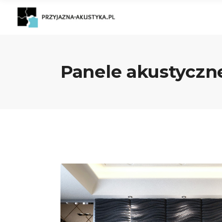
Panele akustyczn