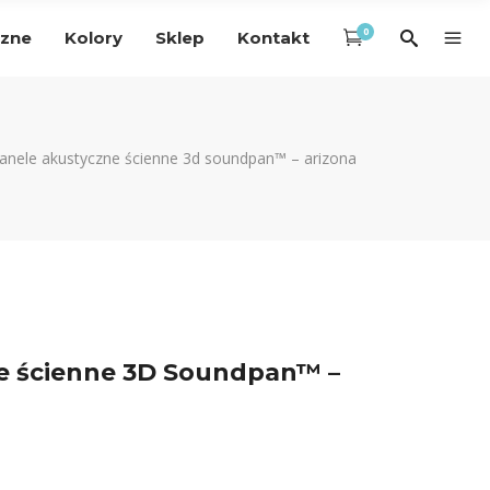
0
czne
Kolory
Sklep
Kontakt
anele akustyczne ścienne 3d soundpan™ – arizona
e ścienne 3D Soundpan™ –