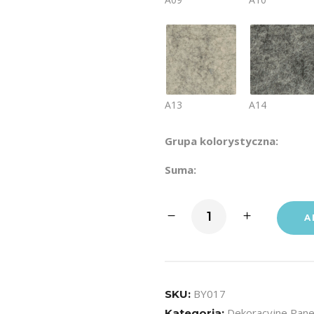
A13
A14
Grupa kolorystyczna:
Suma:
Panele
A
akustyczne
ścienne
3D
Soundpan™
BY017
SKU:
-
Dekoracyjne Pane
Kategoria: