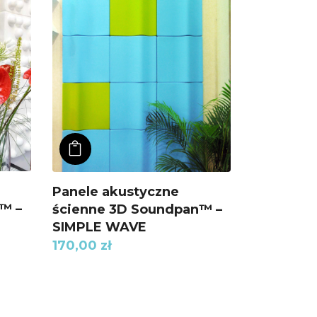
ADD TO KOSZYK
Panele akustyczne
™ –
ścienne 3D Soundpan™ –
SIMPLE WAVE
170,00
zł