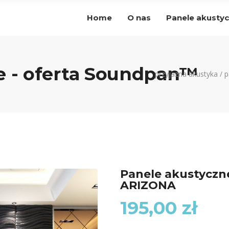
Home
O nas
Panele akusty
e - oferta Soundpan™
przyjazna akustyka
/
p
Panele akustyczn
ARIZONA
195,00
zł