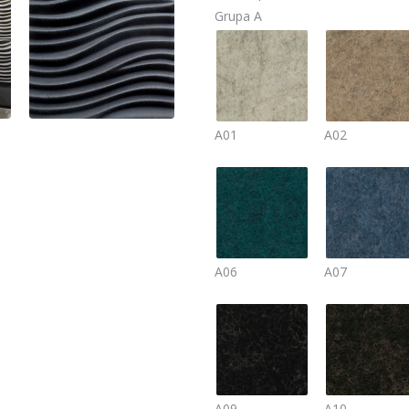
Grupa A
A01
A02
A06
A07
A09
A10