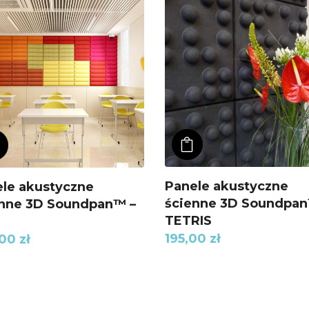
ADD TO KOSZYK
ADD TO KOSZYK
Panele akustyczne
le akustyczne
ścienne 3D Soundpan
enne 3D Soundpan™ –
TETRIS
195,00
zł
,00
zł