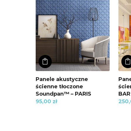
ADD TO KOSZYK
Panele akustyczne
Pane
ścienne tłoczone
ści
Soundpan™ – PARIS
BAR
95,00
zł
250