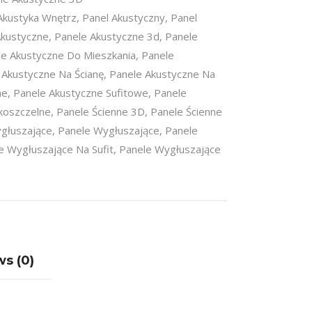
Akustyka Wnętrz
,
Panel Akustyczny
,
Panel
Akustyczne
,
Panele Akustyczne 3d
,
Panele
le Akustyczne Do Mieszkania
,
Panele
 Akustyczne Na Ścianę
,
Panele Akustyczne Na
ne
,
Panele Akustyczne Sufitowe
,
Panele
koszczelne
,
Panele Ścienne 3D
,
Panele Ścienne
ygłuszające
,
Panele Wygłuszające
,
Panele
e Wygłuszające Na Sufit
,
Panele Wygłuszające
s (0)