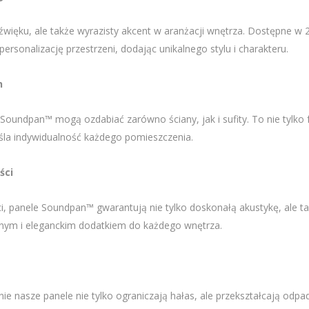
więku, ale także wyrazisty akcent w aranżacji wnętrza. Dostępne w 26
ersonalizację przestrzeni, dodając unikalnego stylu i charakteru.
h
oundpan™ mogą ozdabiać zarówno ściany, jak i sufity. To nie tylko 
eśla indywidualność każdego pomieszczenia.
ści
, panele Soundpan™ gwarantują nie tylko doskonałą akustykę, ale tak
znym i eleganckim dodatkiem do każdego wnętrza.
 nasze panele nie tylko ograniczają hałas, ale przekształcają odpad