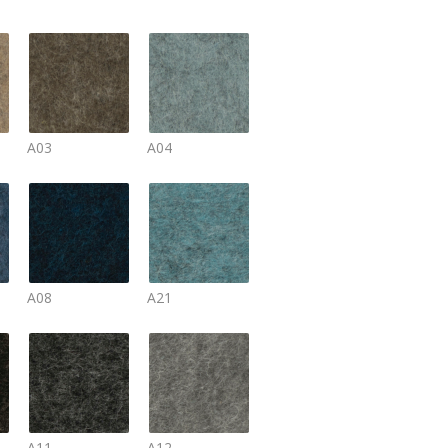
A03
A04
A08
A21
A11
A12