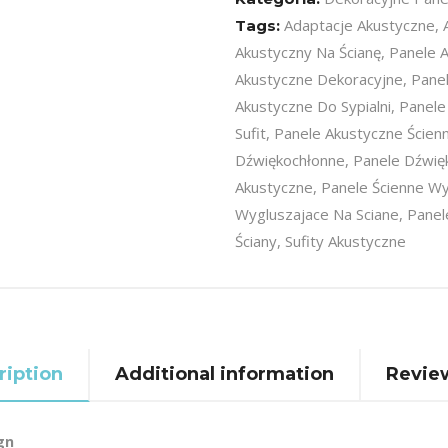
ARIZONA
Adaptacje Akustyczne
,
Tags:
Ilość
Akustyczny Na Ścianę
,
Panele 
Akustyczne Dekoracyjne
,
Pane
Akustyczne Do Sypialni
,
Panele
Sufit
,
Panele Akustyczne Ścien
Dźwiękochłonne
,
Panele Dźwię
Akustyczne
,
Panele Ścienne W
Wygluszajace Na Sciane
,
Panel
Ściany
,
Sufity Akustyczne
ription
Additional information
Review
gn