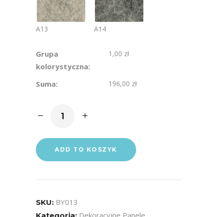
A13
A14
Grupa
1,00 zł
kolorystyczna:
Suma:
196,00 zł
Panele
akustyczne
ścienne
3D
ADD TO KOSZYK
Soundpan™
-
CELLS
Ilość
BY013
SKU:
Dekoracyjne Panele
Kategoria: