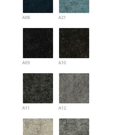
A08
A21
A09
A10
A11
A12